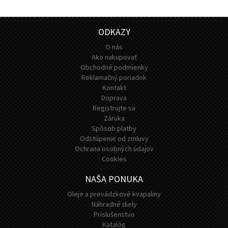
ODKAZY
O nás
Ako nakupovať
Obchodné podmienky
Reklamačný poriadok
Kontakt
Doprava
Registrujte sa
Záruka
Spôsob platby
Odstúpenie od zmluvy
Ochrana osobných údajov
Cookies
NAŠA PONUKA
Oleje a prevádzkové kvapaliny
Náhradné diely
Príslušenstvo
Katalóg