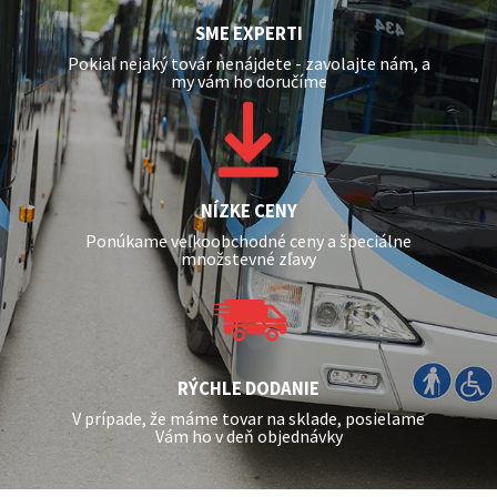
SME EXPERTI
Pokiaľ nejaký továr nenájdete - zavolajte nám, a
my vám ho doručíme
NÍZKE CENY
Ponúkame veľkoobchodné ceny a špeciálne
množstevné zľavy
RÝCHLE DODANIE
V prípade, že máme tovar na sklade, posielame
Vám ho v deň objednávky