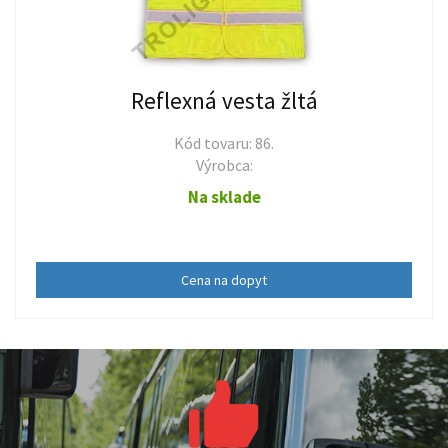
Reflexná vesta žltá
Kód tovaru: 86.
Výrobca:
Na sklade
Cena na dopyt