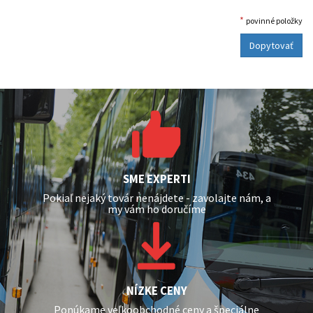
*
povinné položky
Dopytovať
SME EXPERTI
Pokiaľ nejaký továr nenájdete - zavolajte nám, a
my vám ho doručíme
NÍZKE CENY
Ponúkame veľkoobchodné ceny a špeciálne