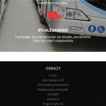
množstevné zľavy
RÝCHLE DODANIE
V prípade, že máme tovar na sklade, posielame
Vám ho v deň objednávky
ODKAZY
O nás
Ako nakupovať
Obchodné podmienky
Reklamačný poriadok
Kontakt
Doprava
Registrujte sa