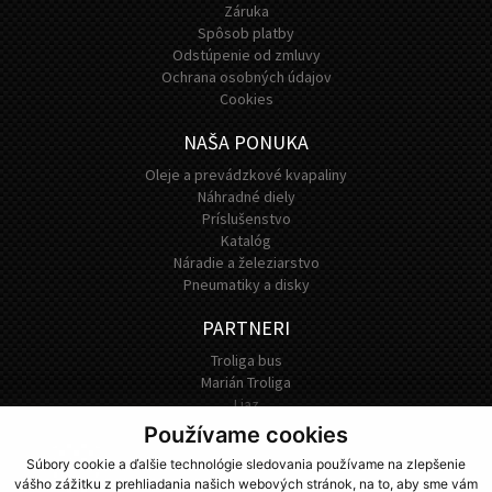
Záruka
Spôsob platby
Odstúpenie od zmluvy
Ochrana osobných údajov
Cookies
NAŠA PONUKA
Oleje a prevádzkové kvapaliny
Náhradné diely
Príslušenstvo
Katalóg
Náradie a železiarstvo
Pneumatiky a disky
PARTNERI
Troliga bus
Marián Troliga
Liaz
Používame cookies
Súbory cookie a ďalšie technológie sledovania používame na zlepšenie
vášho zážitku z prehliadania našich webových stránok, na to, aby sme vám