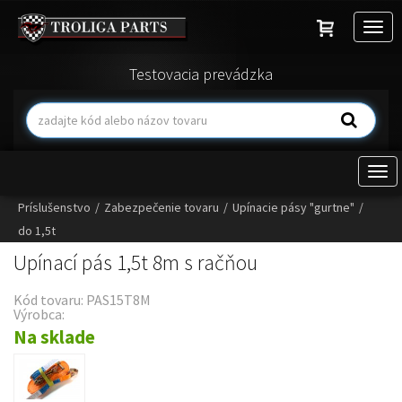
Togg
navig
Testovacia prevádzka
Togg
navi
Príslušenstvo
/
Zabezpečenie tovaru
/
Upínacie pásy "gurtne"
/
do 1,5t
Upínací pás 1,5t 8m s račňou
Kód tovaru: PAS15T8M
Výrobca:
Na sklade