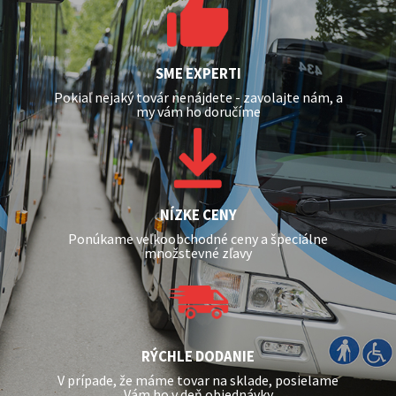
SME EXPERTI
Pokiaľ nejaký továr nenájdete - zavolajte nám, a
my vám ho doručíme
NÍZKE CENY
Ponúkame veľkoobchodné ceny a špeciálne
množstevné zľavy
RÝCHLE DODANIE
V prípade, že máme tovar na sklade, posielame
Vám ho v deň objednávky