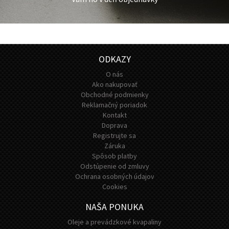
ODKAZY
O nás
Ako nakupovať
Obchodné podmienky
Reklamačný poriadok
Kontakt
Doprava
Registrujte sa
Záruka
Spôsob platby
Odstúpenie od zmluvy
Ochrana osobných údajov
Cookies
NAŠA PONUKA
Oleje a prevádzkové kvapaliny